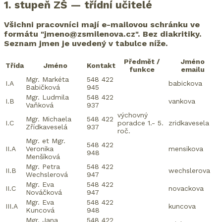
1. stupeň ZŠ — třídní učitelé
Všichni pracovníci mají e-mailovou schránku ve
formátu "jmeno@zsmilenova.cz". Bez diakritiky.
Seznam jmen je uvedený v tabulce níže.
Předmět /
Jméno
Třída
Jméno
Kontakt
funkce
emailu
Mgr. Markéta
548 422
I.A
babickova
Babičková
945
Mgr. Ludmila
548 422
I.B
vankova
Vaňková
937
výchovný
Mgr. Michaela
548 422
I.C
poradce 1.- 5.
zridkavesela
Zřídkaveselá
937
roč.
Mgr. et Mgr.
548 422
II.A
Veronika
mensikova
948
Menšíková
Mgr. Petra
548 422
II.B
wechslerova
Wechslerová
947
Mgr. Eva
548 422
II.C
novackova
Nováčková
947
Mgr. Eva
548 422
III.A
kuncova
Kuncová
948
Mgr. Jana
548 422