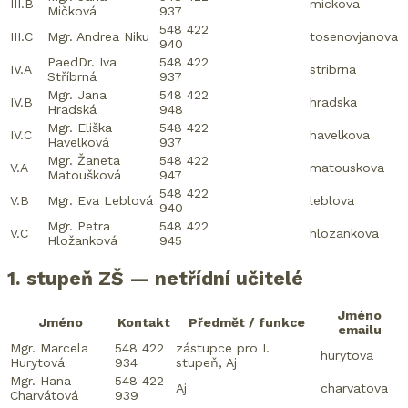
III.B
mickova
Mičková
937
548 422
III.C
Mgr. Andrea Niku
tosenovjanova
940
PaedDr. Iva
548 422
IV.A
stribrna
Stříbrná
937
Mgr. Jana
548 422
IV.B
hradska
Hradská
948
Mgr. Eliška
548 422
IV.C
havelkova
Havelková
937
Mgr. Žaneta
548 422
V.A
matouskova
Matoušková
947
548 422
V.B
Mgr. Eva Leblová
leblova
940
Mgr. Petra
548 422
V.C
hlozankova
Hložanková
945
1. stupeň ZŠ — netřídní učitelé
Jméno
Jméno
Kontakt
Předmět / funkce
emailu
Mgr. Marcela
548 422
zástupce pro I.
hurytova
Hurytová
934
stupeň, Aj
Mgr. Hana
548 422
Aj
charvatova
Charvátová
939