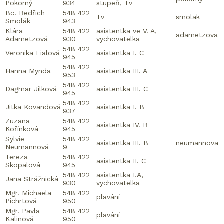
Pokorný
934
stupeň, Tv
Bc. Bedřich
548 422
Tv
smolak
Smolák
943
Klára
548 422
asistentka ve V. A,
adametzova
Adametzová
930
vychovatelka
548 422
Veronika Fialová
asistentka I. C
945
548 422
Hanna Mynda
asistentka III. A
953
548 422
Dagmar Jílková
asistentka III. C
945
548 422
Jitka Kovandová
asistentka I. B
937
Zuzana
548 422
asistentka IV. B
Kořínková
945
Sylvie
548 422
asistentka III. B
neumannova
Neumannová
9_ _
Tereza
548 422
asistentka II. C
Skopalová
945
548 422
asistentka I.A,
Jana Strážnická
930
vychovatelka
Mgr. Michaela
548 422
plavání
Pichrtová
950
Mgr. Pavla
548 422
plavání
Kalinová
950