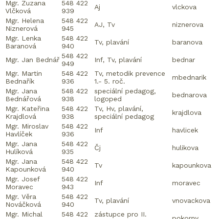
Mgr. Zuzana
548 422
Aj
vlckova
Vlčková
939
Mgr. Helena
548 422
AJ, Tv
niznerova
Niznerová
945
Mgr. Lenka
548 422
Tv, plavání
baranova
Baranová
940
548 422
Mgr. Jan Bednář
Inf, Tv, plavání
bednar
949
Mgr. Martin
548 422
Tv, metodik prevence
mbednarik
Bednařík
936
1.- 5. roč.
Mgr. Jana
548 422
speciální pedagog,
bednarova
Bednářová
938
logoped
Mgr. Kateřina
548 422
Tv, Hv, plavání,
krajdlova
Krajdlová
938
speciální pedagog
Mgr. Miroslav
548 422
Inf
havlicek
Havlíček
936
Mgr. Jana
548 422
Čj
hulikova
Hulíková
935
Mgr. Jana
548 422
Tv
kapounkova
Kapounková
940
Mgr. Josef
548 422
Inf
moravec
Moravec
943
Mgr. Věra
548 422
Tv, plavání
vnovackova
Nováčková
940
Mgr. Michal
548 422
zástupce pro II.
pokorny