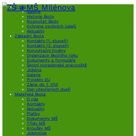
O nás
Galerie
Historie školy
Rozpočet školy
Ochrana osobních údajů
Aktuality
Základní škola
Kontakty (1. stupeň)
Kontakty (2. stupeň)
Konzultační hodiny
Organizace školního roku
Dokumenty a formuláře
Školní poradenské pracoviště
Jídelna
Galerie
Projekty EU
Zápis do 1. tříd
Den otevřených dveří
Mateřská škola
O nás
Kontakty
Aktuality
Platby
Dokumenty MŠ
Třídy MŠ
Kroužky MŠ
Jídelníček