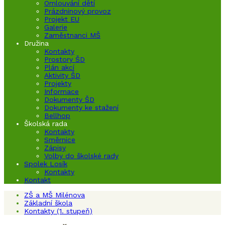
Omlouvání dětí
Prázdninový provoz
Projekt EU
Galerie
Zaměstnanci MŠ
Družina
Kontakty
Prostory ŠD
Plán akcí
Aktivity ŠD
Projekty
Informace
Dokumenty ŠD
Dokumenty ke stažení
Bellhop
Školská rada
Kontakty
Směrnice
Zápisy
Volby do školské rady
Spolek Losík
Kontakty
Kontakt
ZŠ a MŠ Milénova
Základní škola
Kontakty (1. stupeň)