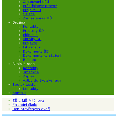
Omlouvání dětí
Prázdninový provoz
Projekt EU
Galerie
Zaměstnanci MŠ
Družina
Kontakty
Prostory ŠD
Plán akcí
Aktivity ŠD
Projekty
Informace
Dokumenty ŠD
Dokumenty ke stažení
Bellhop
Školská rada
Kontakty
Směrnice
Zápisy
Volby do školské rady
Spolek Losík
Kontakty
Kontakt
ZŠ a MŠ Milénova
Základní škola
Den otevřených dveří