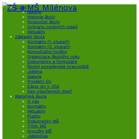
O nás
Galerie
Historie školy
Rozpočet školy
Ochrana osobních údajů
Aktuality
Základní škola
Kontakty (1. stupeň)
Kontakty (2. stupeň)
Konzultační hodiny
Organizace školního roku
Dokumenty a formuláře
Školní poradenské pracoviště
Jídelna
Galerie
Projekty EU
Zápis do 1. tříd
Den otevřených dveří
Mateřská škola
O nás
Kontakty
Aktuality
Platby
Dokumenty MŠ
Třídy MŠ
Kroužky MŠ
Jídelníček